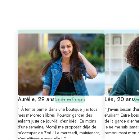
Aurélie, 29 ans
Léa, 20 ans
Garde en français
Ga
" À temps partiel dans une boutique, j’ai tous
“ J’avais besoin d’
mes mercredis libres. Pouvoir garder des
étudiant. Entre boss
enfants juste ce jour-là, c’est idéal. En moins
de la garde d’enfant
d’une semaine, Momji me proposait déjà de
Je ne me suis jamai
m’occuper de Zoé ! Le mercredi, maintenant,
remboursant mon cr
c’est pâtisserie avec elle ! "