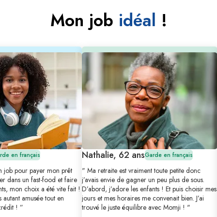
Mon job
idéal
!
Nathalie, 62 ans
rde en français
Garde en français
un job pour payer mon prêt
" Ma retraite est vraiment toute petite donc
er dans un fast-food et faire
j’avais envie de gagner un peu plus de sous.
s, mon choix a été vite fait !
D’abord, j’adore les enfants ! Et puis choisir mes
s autant amusée tout en
jours et mes horaires me convenait bien. J’ai
édit ! ”
trouvé le juste équilibre avec Momji ! "