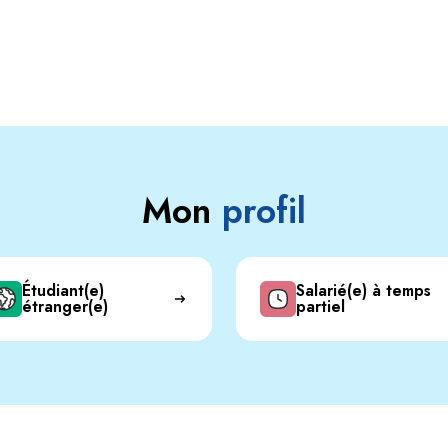
Mon
profil
Étudiant(e)
Salarié(e) à temps
étranger(e)
partiel