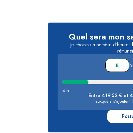
Quel sera mon sa
Je choisis un nombre d’heures
rémunér
h
4 h
Entre 419.52 € et 
auxquels s’ajoutent
Post