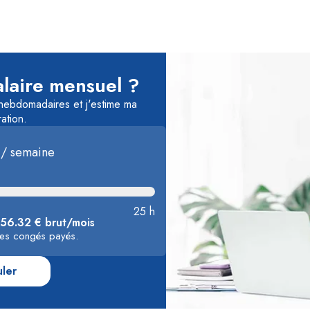
laire mensuel ?
 hebdomadaires et j'estime ma
ation.
 / semaine
25 h
456.32 € brut/mois
 les congés payés.
uler