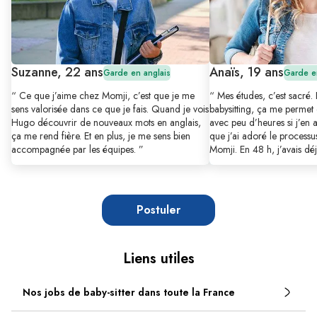
Suzanne, 22 ans
Anaïs, 19 ans
Garde en anglais
Garde en
“ Ce que j’aime chez Momji, c’est que je me
“ Mes études, c’est sacré.
sens valorisée dans ce que je fais. Quand je vois
babysitting, ça me permet 
Hugo découvrir de nouveaux mots en anglais,
avec peu d’heures si j’en ai
ça me rend fière. Et en plus, je me sens bien
que j’ai adoré le process
accompagnée par les équipes. ”
Momji. En 48 h, j’avais déj
Postuler
Liens utiles
Nos jobs de baby-sitter dans toute la France