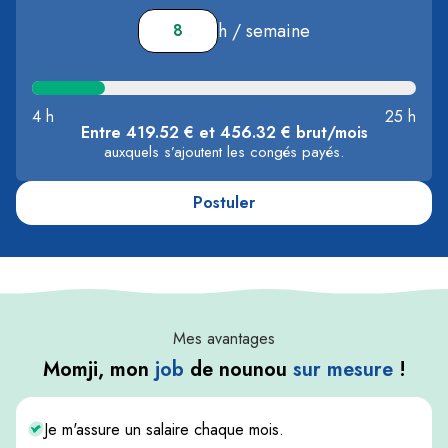
h / semaine
4 h
25 h
Entre 419.52 € et 456.32 € brut/mois
auxquels s’ajoutent les congés payés.
Postuler
Mes avantages
Momji, mon
job
de nounou
sur mesure
!
Je m'assure un salaire chaque mois.