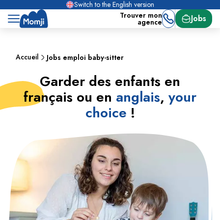
Switch to the English version
Trouver mon
Jobs
agence
Accueil
Jobs emploi baby-sitter
Garder des enfants en
français ou en
anglais
,
your
choice
!