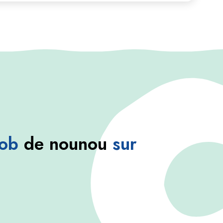
job
de nounou
sur