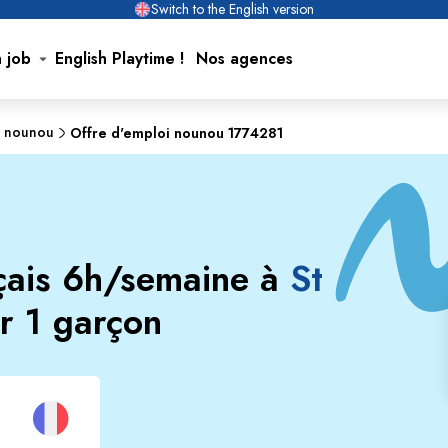
Switch to the English version
n job
English Playtime !
Nos agences
e nounou
Offre d'emploi nounou 1774281
nçais 6h/semaine à
St
r 1 garçon