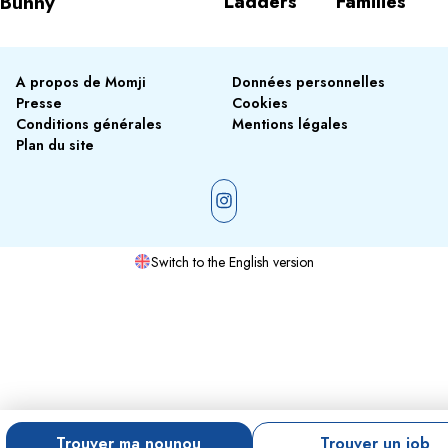
Ladders
Families
Bunny
A propos de Momji
Données personnelles
Presse
Cookies
Conditions générales
Mentions légales
Plan du site
Switch to the English version
Trouver ma nounou
Trouver un job