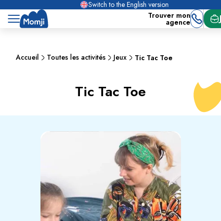
Switch to the English version
Trouver mon
agence
Accueil
Toutes les activités
Jeux
Tic Tac Toe
Tic Tac Toe