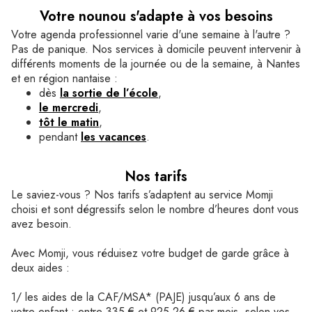
Votre nounou s'adapte à vos besoins
Votre agenda professionnel varie d'une semaine à l'autre ?
Pas de panique. Nos services à domicile peuvent intervenir à
différents moments de la journée ou de la semaine, à Nantes
et en région nantaise :
dès
la sortie de l’école
,
le mercredi
,
tôt le matin
,
pendant
les vacances
.
Nos tarifs
Le saviez-vous ? Nos tarifs s’adaptent au service Momji
choisi et sont dégressifs selon le nombre d’heures dont vous
avez besoin.
Avec Momji, vous réduisez votre budget de garde grâce à
deux aides :
1/ les aides de la CAF/MSA* (PAJE) jusqu’aux 6 ans de
votre enfant : entre 335 € et 925,26 € par mois, selon vos